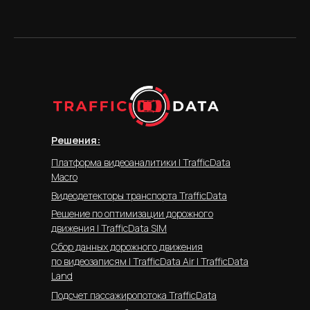
Решения:
Платформа видеоаналитики | TrafficData
Macro
Видеодетекторы транспорта TrafficData
Решение по оптимизации дорожного
движения | TrafficData SIM
Сбор данных дорожного движения
по видеозаписям | TrafficData Air | TrafficData
Land
Подсчет пассажиропотока TrafficData