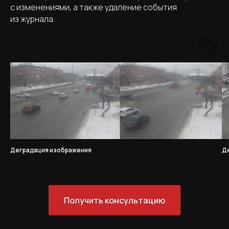
с изменениями, а также удаление события
из журнала.
Деградация изображения
Д
Получить консультацию