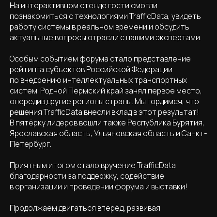
На интерактивном стенде гости смогли
познакомиться с технологиями TrafficData, увидеть
работу системы в реальном времени и обсудить
актуальные вопросы отрасли с нашими экспертами.
Особым событием форума стало представление
рейтинга субъектов Российской Федерации
по внедрению интеллектуальных транспортных
систем. Родной Пермский край занял первое место,
опередив другие регионы страны. Мы гордимся, что
решения TrafficData внесли вклад в этот результат!
В пятёрку лидеров вошли также Республика Бурятия,
Ярославская область, Ульяновская область и Санкт-
Петербург.
Приятным итогом стало вручение TrafficData
благодарности за поддержку, содействие
в организации и проведении форума и выставки!
Продолжаем двигаться вперёд, развивая