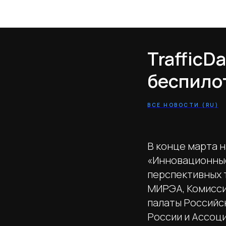
TrafficD
беспило
ВСЕ НОВОСТИ (RU)
В конце марта 
«Инновационные
перспективных 
МИРЭА, Комисси
палаты Российс
России и Ассоц