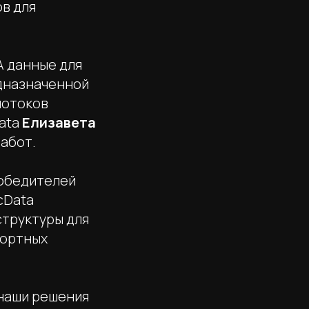
в для
А данные для
назначенной
потоков
Data
Елизавета
работ.
победителей
cData
труктуры для
портных
 наши решения