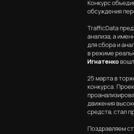
Конкурс объеди
обсуждения пер
TrafficData пр
анализа, а имен
для сбора и ан
в режиме реаль
Игнатенко
вошл
25 марта в тор
конкурса. Проек
проанализирова
движения высок
средств, стал п
Поздравляем ст