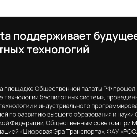
Новости TrafficData
ata поддерживает будуще
тных технологий
на площадке Общественной палаты РФ прошел 
 технологии беспилотных систем», проведен
технологий и индустриального программиров
ей по развитию высшего образования и наук
кой Федерации, Общественным советом при 
иацией «Цифровая Эра Транспорта», ФАУ «РО