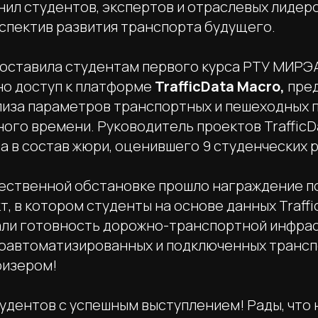
нил студентов, экспертов и отраслевых лидеро
спектив развития транспорта будущего.
едоставила студентам первого курса РТУ МИРЭ
но доступ к платформе
TrafficData Macro,
пред
ализа параметров транспортных и пешеходных 
ного времени. Руководитель проектов Traffic
а в состав жюри, оценившего 9 студенческих 
жественной обстановке прошло награждение 
т, в котором студенты на основе данных Traffi
ли готовность дорожно-транспортной инфрас
оавтоматизированных и подключенных транс
ризером!
удентов с успешным выступлением! Рады, что