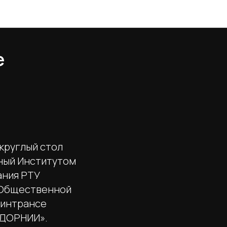
е
круглый стол
ный Институтом
ания РТУ
и Общественной
Минтрансе
СДОРНИИ».